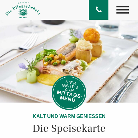
HIER
GEHT’S
ZUM
M
ITTA
G
S
­
E
N
M
Ü
KALT UND WARM GENIESSEN
Die Speisekarte